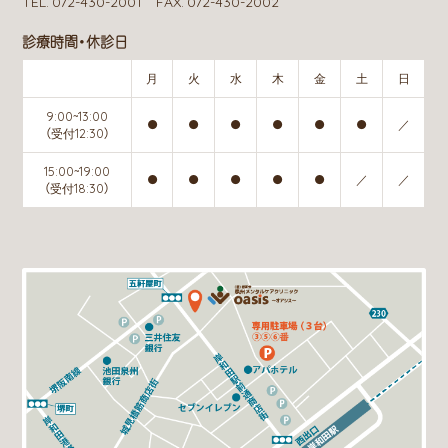
TEL. 072-430-2001 FAX. 072-430-2002
診療時間・休診日
月
火
水
木
金
土
日
9:00~13:00
●
●
●
●
●
●
／
（受付12:30）
15:00~19:00
●
●
●
●
●
／
／
（受付18:30）