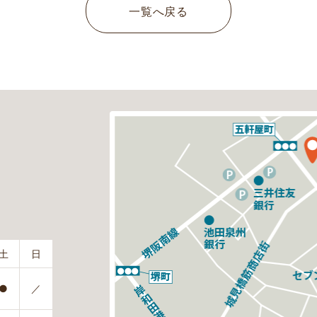
一覧へ戻る
土
日
●
／