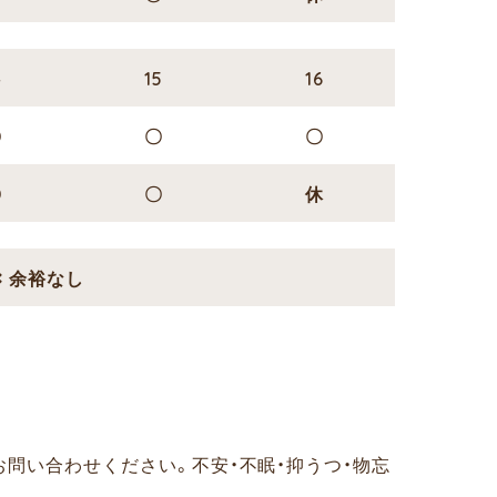
4
15
16
〇
〇
〇
〇
〇
休
✖ 余裕なし
お問い合わせください。
不安・不眠・抑うつ・物忘