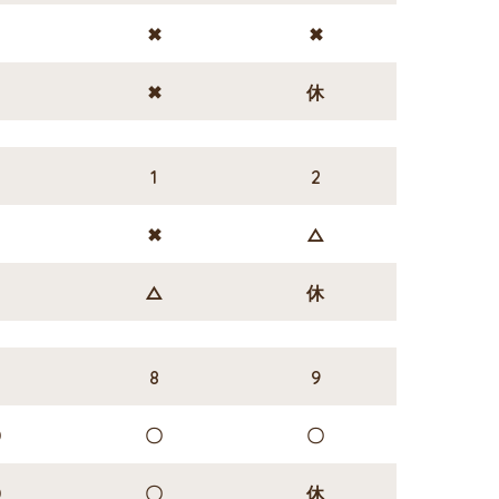
✖
✖
✖
✖
✖
休
1
1
2
✖
✖
△
✖
△
休
8
9
〇
〇
〇
〇
〇
休