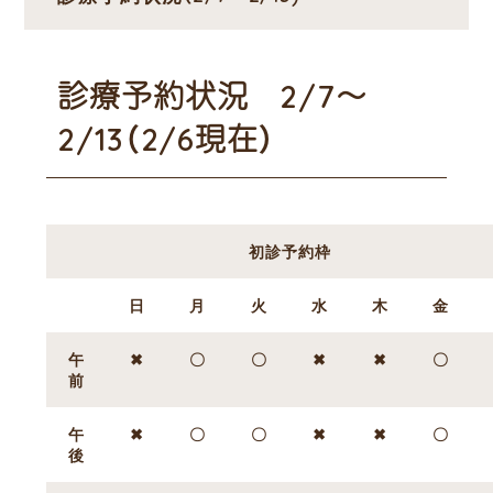
診療予約状況 2/7～
2/13（2/6現在）
初診予約枠
日
月
火
水
木
金
午
✖
〇
〇
✖
✖
〇
前
午
✖
〇
〇
✖
✖
〇
後