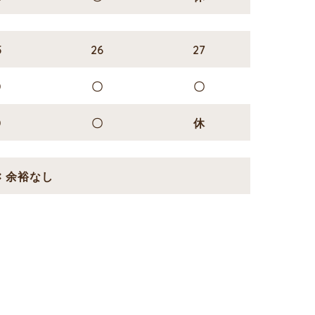
5
26
27
〇
〇
〇
〇
〇
休
✖ 余裕なし