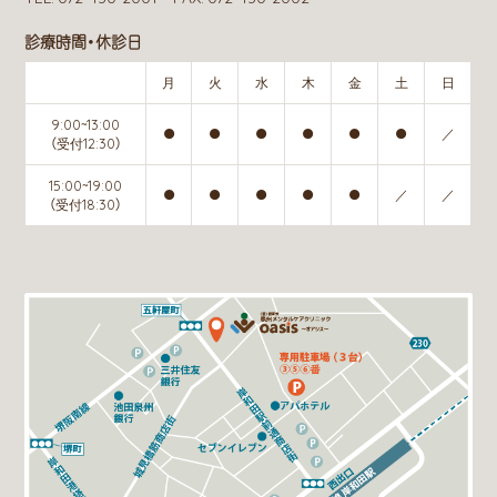
診療時間・休診日
月
火
水
木
金
土
日
9:00~13:00
●
●
●
●
●
●
／
（受付12:30）
15:00~19:00
●
●
●
●
●
／
／
（受付18:30）