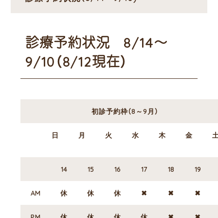
診療予約状況 8/14～
9/10（8/12現在）
初診予約枠（8～9月）
日
月
火
水
木
金
14
15
16
17
18
19
AM
休
休
休
✖
✖
✖
PM
休
休
休
休
✖
✖