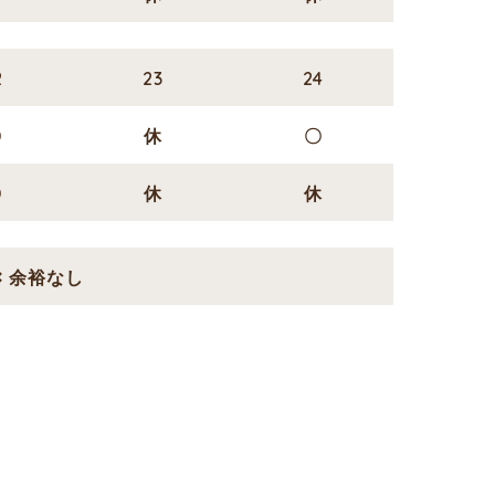
2
23
24
〇
休
〇
〇
休
休
✖ 余裕なし