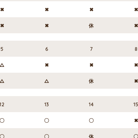
✖
✖
✖
✖
✖
休
5
6
7
8
△
✖
✖
△
△
休
12
13
14
1
〇
〇
〇
〇
〇
休