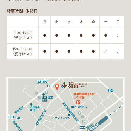
診療時間・休診日
月
火
水
木
金
土
日
9:00~13:00
●
●
●
●
●
●
／
（受付12:30）
15:00~19:00
●
●
●
●
●
／
／
（受付18:30）