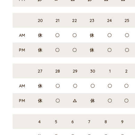
20
21
22
23
24
25
AM
休
〇
〇
休
〇
〇
PM
休
〇
〇
休
〇
〇
27
28
29
30
1
2
AM
休
〇
〇
〇
〇
〇
PM
休
〇
△
休
〇
〇
4
5
6
7
8
9