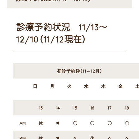
診療予約状況 11/13～
12/10（11/12現在）
初診予約枠（11～12月）
日
月
火
水
木
金
13
14
15
16
17
18
AM
休
✖
〇
〇
〇
〇
PM
休
✖
△
休
△
△