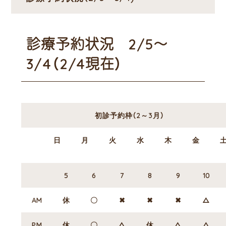
診療予約状況 2/5～
3/4（2/4現在）
初診予約枠（2～3月）
日
月
火
水
木
金
5
6
7
8
9
10
AM
休
〇
✖
✖
✖
△
PM
休
〇
△
休
△
△