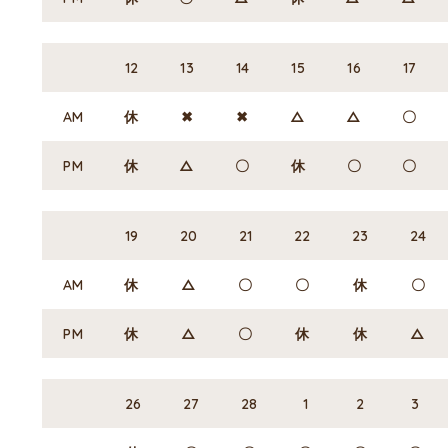
12
13
14
15
16
17
AM
休
✖
✖
△
△
〇
PM
休
△
〇
休
〇
〇
19
20
21
22
23
24
AM
休
△
〇
〇
休
〇
PM
休
△
〇
休
休
△
26
27
28
1
2
3