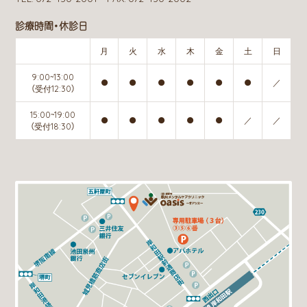
診療時間・休診日
月
火
水
木
金
土
日
9:00~13:00
●
●
●
●
●
●
／
（受付12:30）
15:00~19:00
●
●
●
●
●
／
／
（受付18:30）