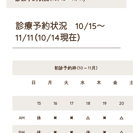
診療予約状況 10/15～
11/11（10/14現在）
初診予約枠（10～11月）
日
月
火
水
木
金
15
16
17
18
19
20
AM
休
✖
✖
△
✖
△
PM
休
✖
✖
休
✖
△