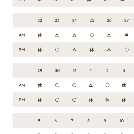
22
23
24
25
26
27
AM
休
△
△
〇
△
✖
PM
休
〇
△
休
△
〇
29
30
31
1
2
3
AM
休
〇
〇
△
〇
休
PM
休
〇
〇
休
休
休
5
6
7
8
9
10