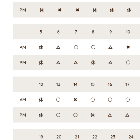
PM
休
✖
✖
休
休
休
5
6
7
8
9
10
AM
休
△
〇
〇
△
✖
PM
休
△
△
休
△
〇
12
13
14
15
16
17
AM
休
〇
✖
〇
〇
〇
PM
休
〇
〇
休
△
△
19
20
21
22
23
24