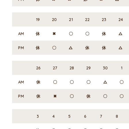
19
20
21
22
23
24
AM
休
✖
〇
〇
休
△
PM
休
〇
△
休
休
△
26
27
28
29
30
1
AM
休
〇
〇
〇
△
〇
PM
休
✖
〇
休
〇
〇
3
4
5
6
7
8