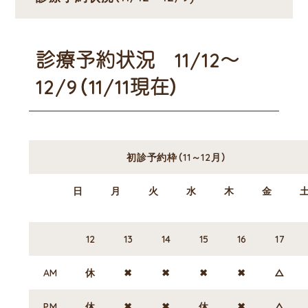
診療予約状況 11/12～
12/9（11/11現在）
初診予約枠（11～12月）
日
月
火
水
木
金
12
13
14
15
16
17
AM
休
✖
✖
✖
✖
△
PM
休
✖
✖
休
✖
△