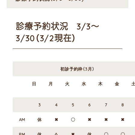
診療予約状況 3/3～
3/30（3/2現在）
初診予約枠（3月）
日
月
火
水
木
金
3
4
5
6
7
8
AM
休
✖
〇
✖
✖
✖
PM
休
△
✖
休
〇
〇