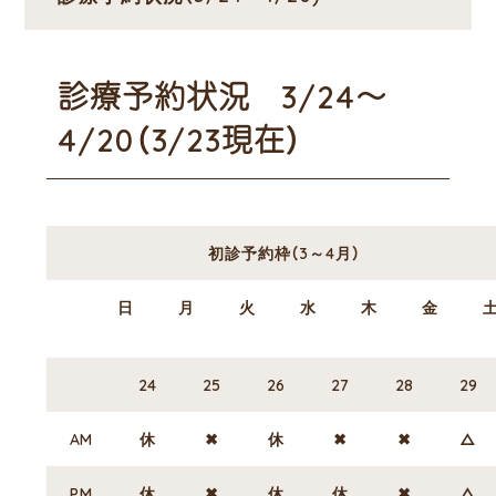
診療予約状況 3/24～
4/20（3/23現在）
初診予約枠（3～4月）
日
月
火
水
木
金
24
25
26
27
28
29
AM
休
✖
休
✖
✖
△
PM
休
✖
休
休
✖
△