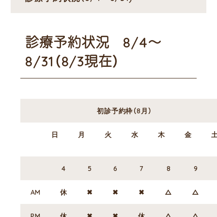
診療予約状況 8/4～
8/31（8/3現在）
初診予約枠（8月）
日
月
火
水
木
金
4
5
6
7
8
9
AM
休
✖
✖
✖
△
△
PM
休
✖
✖
休
△
△