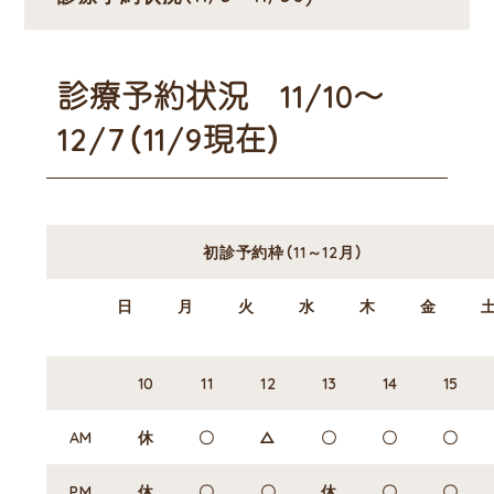
診療予約状況 11/10～
12/7（11/9現在）
初診予約枠（11～12月）
日
月
火
水
木
金
10
11
12
13
14
15
AM
休
〇
△
〇
〇
〇
PM
休
〇
〇
休
〇
〇