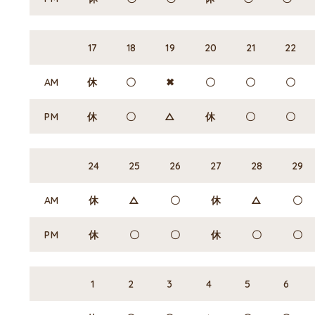
17
18
19
20
21
22
AM
休
〇
✖
〇
〇
〇
PM
休
〇
△
休
〇
〇
24
25
26
27
28
29
AM
休
△
〇
休
△
〇
PM
休
〇
〇
休
〇
〇
1
2
3
4
5
6