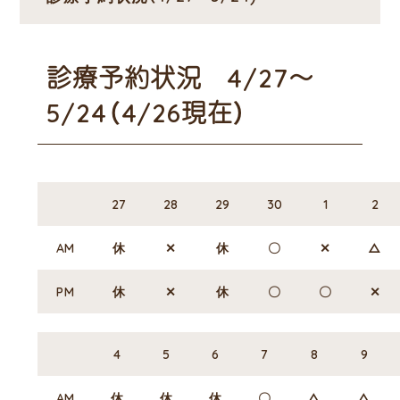
診療予約状況 4/27～
5/24（4/26現在）
27
28
29
30
1
2
AM
休
✕
休
〇
✕
△
PM
休
✕
休
〇
〇
✕
4
5
6
7
8
9
AM
休
休
休
〇
△
△