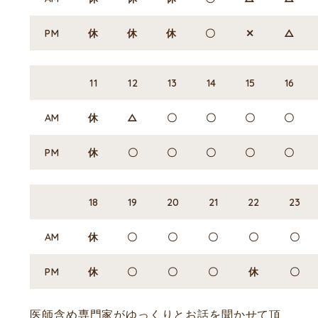
PM
休
休
休
〇
✕
△
11
12
13
14
15
16
AM
休
△
〇
〇
〇
〇
PM
休
〇
〇
〇
〇
〇
18
19
20
21
22
23
AM
休
〇
〇
〇
〇
〇
PM
休
〇
〇
〇
休
〇
医師含め専門家がゆっくりとお話を聞かせて頂