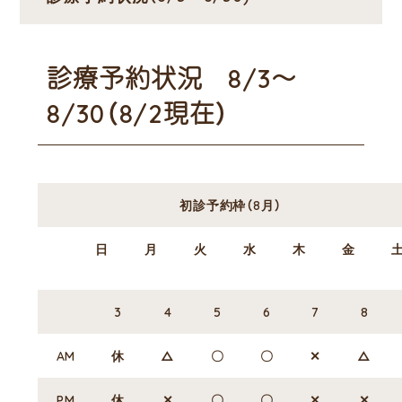
診療予約状況 8/3～
8/30（8/2現在）
初診予約枠（8月）
日
月
火
水
木
金
3
4
5
6
7
8
AM
休
△
〇
〇
✕
△
PM
休
✕
〇
〇
✕
✕