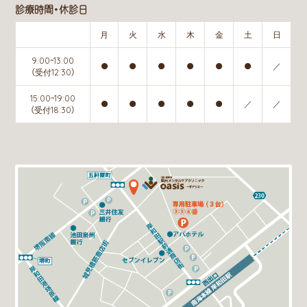
診療時間・休診日
月
火
水
木
金
土
日
9:00~13:00
●
●
●
●
●
●
／
（受付12:30）
15:00~19:00
●
●
●
●
●
／
／
（受付18:30）