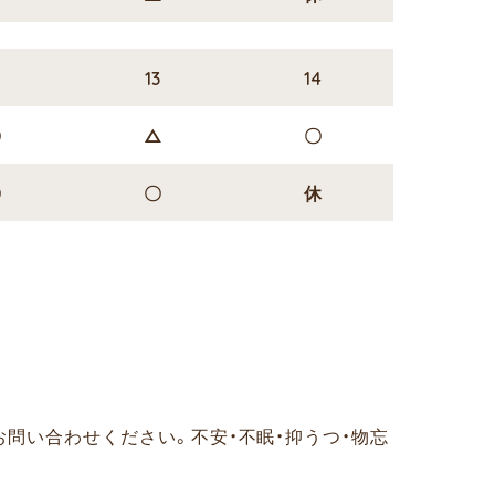
2
13
14
〇
△
〇
〇
〇
休
お問い合わせください。
不安・不眠・抑うつ・物忘