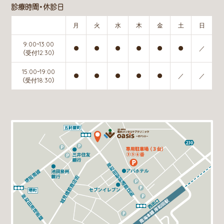
診療時間・休診日
月
火
水
木
金
土
日
9:00~13:00
●
●
●
●
●
●
／
（受付12:30）
15:00~19:00
●
●
●
●
●
／
／
（受付18:30）