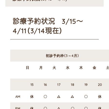
診療予約状況 3/15～
4/11（3/14現在）
初診予約枠（3～4月）
日
月
火
水
木
金
15
16
17
18
19
20
AM
休
〇
△
△
〇
休
PM
休
〇
△
〇
〇
休