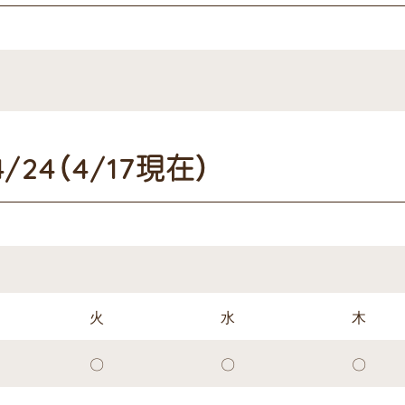
24（4/17現在）
火
水
木
〇
〇
〇