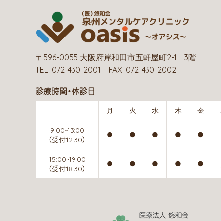
〒596-0055 大阪府岸和田市五軒屋町2-1 3階
TEL. 072-430-2001 FAX. 072-430-2002
診療時間・休診日
月
火
水
木
金
9:00~13:00
●
●
●
●
●
（受付12:30）
15:00~19:00
●
●
●
●
●
（受付18:30）