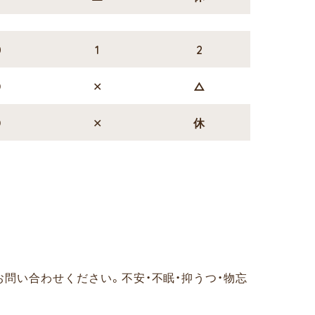
0
1
2
〇
✕
△
〇
✕
休
お問い合わせください。
不安・不眠・抑うつ・物忘