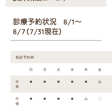
診療予約状況 8/1～
8/7（7/31現在）
初診予約枠
日
月
火
水
木
金
午
✖
✖
✖
✖
✖
△
前
午
✖
✖
✖
✖
△
〇
後