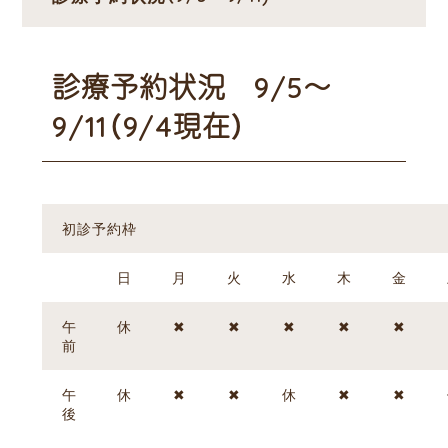
診療予約状況 9/5～
9/11（9/4現在）
初診予約枠
日
月
火
水
木
金
午
休
✖
✖
✖
✖
✖
前
午
休
✖
✖
休
✖
✖
後