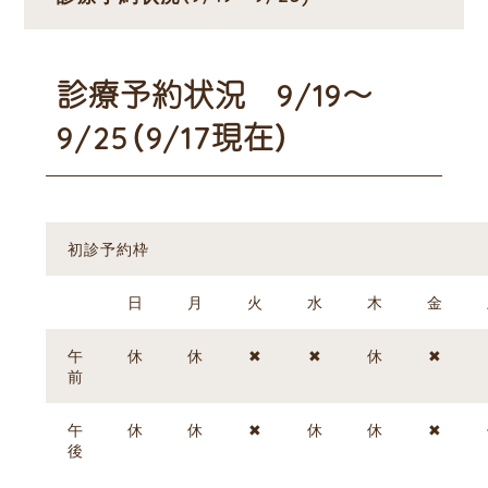
診療予約状況 9/19～
9/25（9/17現在）
初診予約枠
日
月
火
水
木
金
午
休
休
✖
✖
休
✖
前
午
休
休
✖
休
休
✖
後